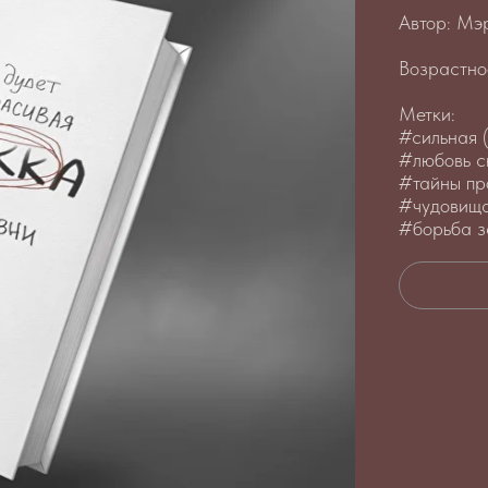
Автор:
Мэ
Возрастно
Метки:
#сильная (
#любовь с
#тайны пр
#чудовища
#борьба з