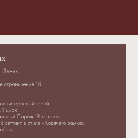
ах
я Йежек
е ограничение 18+
оиня/взрослый герой
ый цирк
тивный Париж 19-го века
й сеттинг в стиле «Ходячего замка»
юбовь