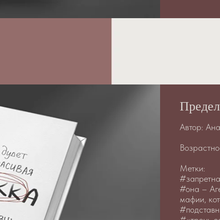
Предел
Автор: Ан
Возрастно
Метки:
#запретна
#она – Аг
мафии, ко
#подставн
#«тронь ее