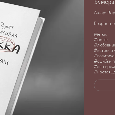
Бумера
Автор: Ва
Возрастно
Метки:
#adult;
#любовный
#встреча 
#политиче
#ошибки п
#два врем
#настояща