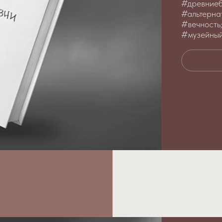
#древниеб
#альтерна
#вечность
#музейны