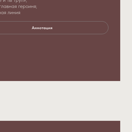
главная героиня;
ная линия
Аннотация