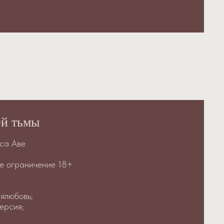
ей тьмы
иса Аве
е ограничение 18+
ялюбовь;
ерсия;
;