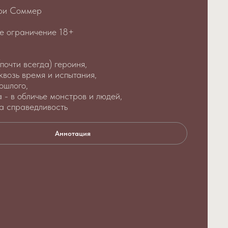
ри Соммер
е ограничение 18+
почти всегда) героиня,
квозь время и испытания,
ошлого,
 - в обличье монстров и людей,
а справедливость
Аннотация