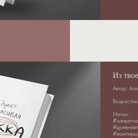
Из тво
Автор: Ал
Возрастно
Метки:
#запретна
#древняяп
#вампиры