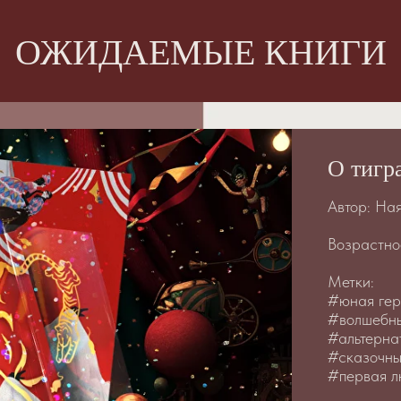
ОЖИДАЕМЫЕ КНИГИ
О тигр
Автор: На
Возрастно
Метки:
#юная гер
#волшебн
#альтерна
#сказочны
#первая л