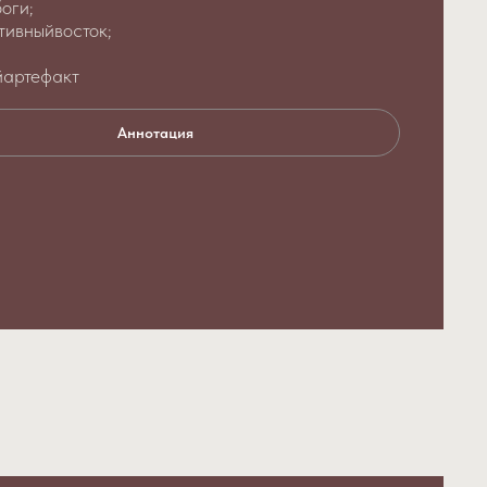
оги;
тивныйвосток;
;
йартефакт
Аннотация