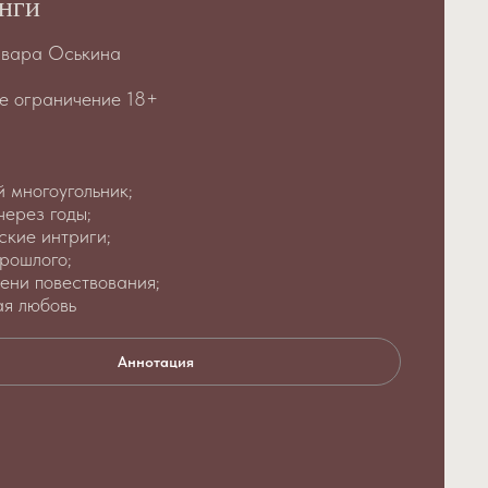
нги
рвара Оськина
е ограничение 18+
 многоугольник;
через годы;
ские интриги;
рошлого;
ени повествования;
я любовь
Аннотация