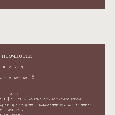
 прочности
астасия Стер
е ограничение 18+
я любовь;
ент ФБР, он – Консильери Мексиканской
торый приговорен к пожизненному заключению;
ая личность;
 и ты труп»;